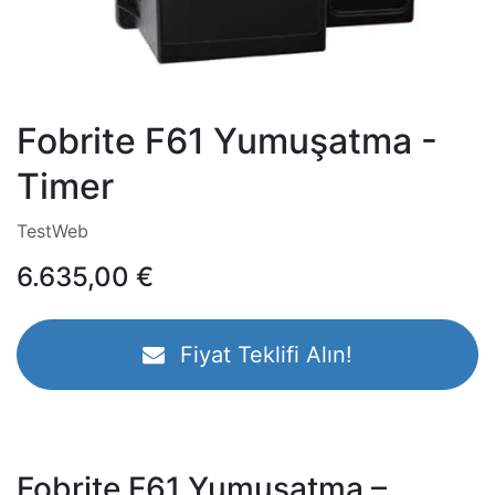
Fobrite F61 Yumuşatma -
Timer
TestWeb
6.635,00
€
Fiyat Teklifi Alın!
Fobrite F61 Yumuşatma –