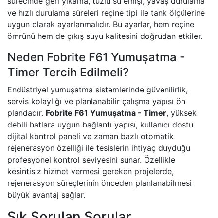
sürecinde geri yıkama, tuzlu su emişi, yavaş durulama
ve hızlı durulama süreleri reçine tipi ile tank ölçülerine
uygun olarak ayarlanmalıdır. Bu ayarlar, hem reçine
ömrünü hem de çıkış suyu kalitesini doğrudan etkiler.
Neden Fobrite F61 Yumuşatma -
Timer Tercih Edilmeli?
Endüstriyel yumuşatma sistemlerinde güvenilirlik,
servis kolaylığı ve planlanabilir çalışma yapısı ön
plandadır.
Fobrite F61 Yumuşatma - Timer
, yüksek
debili hatlara uygun bağlantı yapısı, kullanıcı dostu
dijital kontrol paneli ve zaman bazlı otomatik
rejenerasyon özelliği ile tesislerin ihtiyaç duyduğu
profesyonel kontrol seviyesini sunar. Özellikle
kesintisiz hizmet vermesi gereken projelerde,
rejenerasyon süreçlerinin önceden planlanabilmesi
büyük avantaj sağlar.
Sık Sorulan Sorular