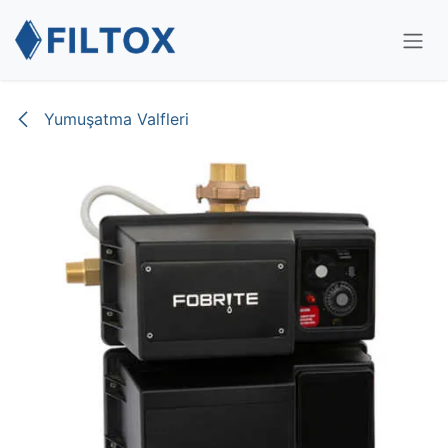
İçereği Atla
Yumuşatma Valfleri