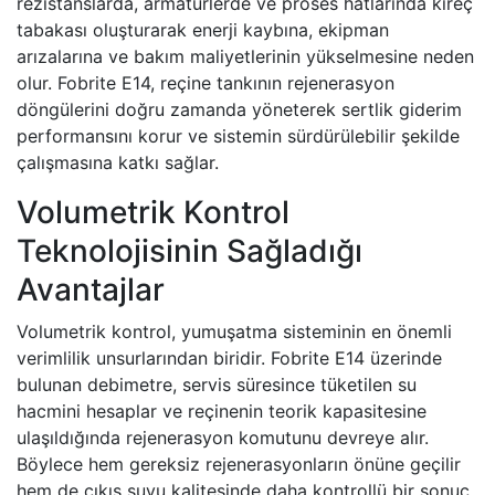
rezistanslarda, armatürlerde ve proses hatlarında kireç
tabakası oluşturarak enerji kaybına, ekipman
arızalarına ve bakım maliyetlerinin yükselmesine neden
olur. Fobrite E14, reçine tankının rejenerasyon
döngülerini doğru zamanda yöneterek sertlik giderim
performansını korur ve sistemin sürdürülebilir şekilde
çalışmasına katkı sağlar.
Volumetrik Kontrol
Teknolojisinin Sağladığı
Avantajlar
Volumetrik kontrol, yumuşatma sisteminin en önemli
verimlilik unsurlarından biridir. Fobrite E14 üzerinde
bulunan debimetre, servis süresince tüketilen su
hacmini hesaplar ve reçinenin teorik kapasitesine
ulaşıldığında rejenerasyon komutunu devreye alır.
Böylece hem gereksiz rejenerasyonların önüne geçilir
hem de çıkış suyu kalitesinde daha kontrollü bir sonuç